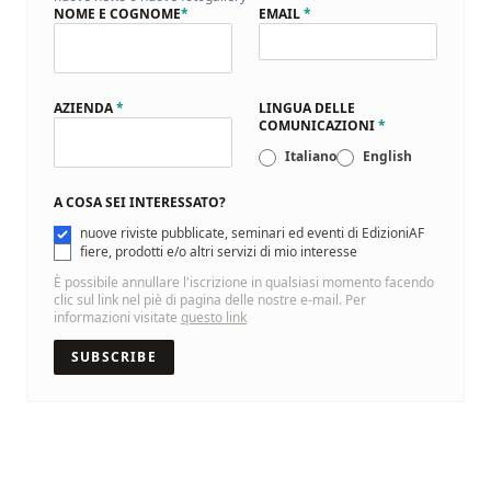
NOME E COGNOME
*
EMAIL
*
AZIENDA
*
LINGUA DELLE
COMUNICAZIONI
*
Italiano
English
A COSA SEI INTERESSATO?
nuove riviste pubblicate, seminari ed eventi di EdizioniAF
fiere, prodotti e/o altri servizi di mio interesse
È possibile annullare l'iscrizione in qualsiasi momento facendo
clic sul link nel piè di pagina delle nostre e-mail. Per
informazioni visitate
questo link