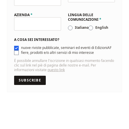
AZIENDA
*
LINGUA DELLE
COMUNICAZIONI
*
Italiano
English
A COSA SEI INTERESSATO?
nuove riviste pubblicate, seminari ed eventi di EdizioniAF
fiere, prodotti e/o altri servizi di mio interesse
È possibile annullare l'iscrizione in qualsiasi momento facendo
clic sul link nel piè di pagina delle nostre e-mail. Per
informazioni visitate
questo link