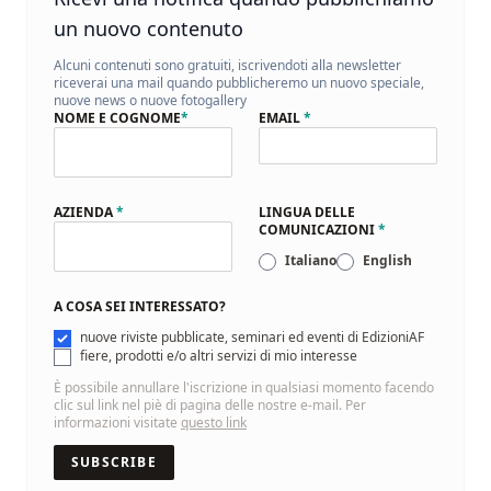
un nuovo contenuto
Alcuni contenuti sono gratuiti, iscrivendoti alla newsletter
riceverai una mail quando pubblicheremo un nuovo speciale,
nuove news o nuove fotogallery
NOME E COGNOME
*
EMAIL
*
AZIENDA
*
LINGUA DELLE
COMUNICAZIONI
*
Italiano
English
A COSA SEI INTERESSATO?
nuove riviste pubblicate, seminari ed eventi di EdizioniAF
fiere, prodotti e/o altri servizi di mio interesse
È possibile annullare l'iscrizione in qualsiasi momento facendo
clic sul link nel piè di pagina delle nostre e-mail. Per
informazioni visitate
questo link