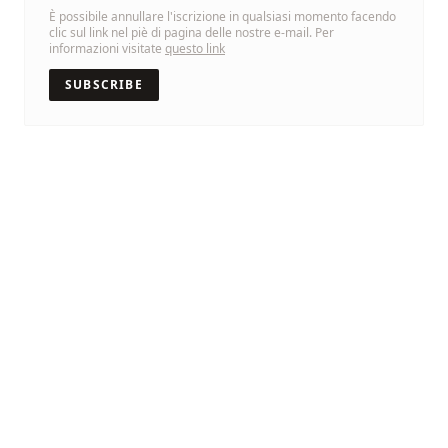
È possibile annullare l'iscrizione in qualsiasi momento facendo
clic sul link nel piè di pagina delle nostre e-mail. Per
informazioni visitate
questo link