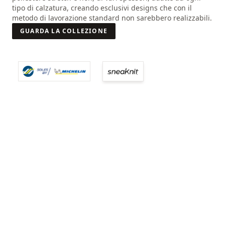
Nasce così una "International Joint Venture", il cui obiettivo
tipo di calzatura, creando esclusivi designs che con il
è concepire soluzioni, tecnologie e mescole per le "persone
metodo di lavorazione standard non sarebbero realizzabili.
in movimento".
GUARDA LA COLLEZIONE
GUARDA LA COLLEZIONE