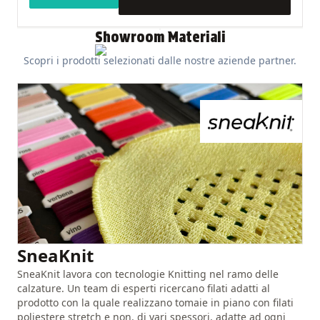
Showroom Materiali
Scopri i prodotti selezionati dalle nostre aziende partner.
JV International
SneaKnit
JV International nasce nel 2013, grazie all'intuizione, alla
SneaKnit lavora con tecnologie Knitting nel ramo delle
lungimiranza e all'entusiasmo di un team internazionale di
calzature. Un team di esperti ricercano filati adatti al
uomini e donne, animati dalla passione per il mondo delle
prodotto con la quale realizzano tomaie in piano con filati
calzature e da una pluriennale esperienza nel settore.
poliestere stretch e non, di vari spessori, adatte ad ogni