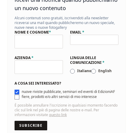
un nuovo contenuto
Alcuni contenuti sono gratuiti, iscrivendoti alla newsletter
riceverai una mail quando pubblicheremo un nuovo speciale,
nuove news o nuove fotogallery
NOME E COGNOME
*
EMAIL
*
AZIENDA
*
LINGUA DELLE
COMUNICAZIONI
*
Italiano
English
A COSA SEI INTERESSATO?
nuove riviste pubblicate, seminari ed eventi di EdizioniAF
fiere, prodotti e/o altri servizi di mio interesse
È possibile annullare l'iscrizione in qualsiasi momento facendo
clic sul link nel piè di pagina delle nostre e-mail. Per
informazioni visitate
questo link