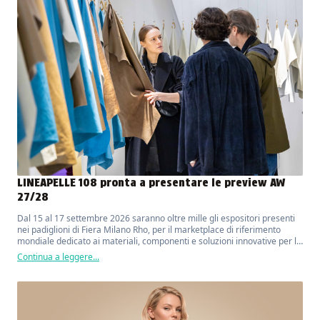
LINEAPELLE 108 pronta a presentare le preview AW
27/28
Dal 15 al 17 settembre 2026 saranno oltre mille gli espositori presenti
nei padiglioni di Fiera Milano Rho, per il marketplace di riferimento
mondiale dedicato ai materiali, componenti e soluzioni innovative per la
moda, il lusso, il design e l'arredo.
Continua a leggere...