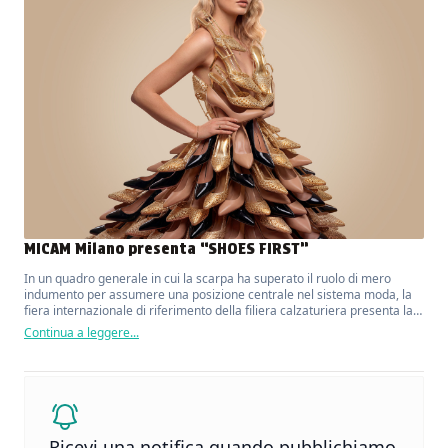
MICAM Milano presenta “SHOES FIRST”
In un quadro generale in cui la scarpa ha superato il ruolo di mero
indumento per assumere una posizione centrale nel sistema moda, la
fiera internazionale di riferimento della filiera calzaturiera presenta la
sua nuova campagna di comunicazione.
Continua a leggere...
Ricevi una notifica quando pubblichiamo