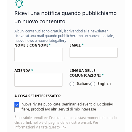
Ricevi una notifica quando pubblichiamo
un nuovo contenuto
Alcuni contenuti sono gratuiti, iscrivendoti alla newsletter
riceverai una mail quando pubblicheremo un nuovo speciale,
nuove news o nuove fotogallery
NOME E COGNOME
*
EMAIL
*
AZIENDA
*
LINGUA DELLE
COMUNICAZIONI
*
Italiano
English
A COSA SEI INTERESSATO?
nuove riviste pubblicate, seminari ed eventi di EdizioniAF
fiere, prodotti e/o altri servizi di mio interesse
È possibile annullare l'iscrizione in qualsiasi momento facendo
clic sul link nel piè di pagina delle nostre e-mail. Per
informazioni visitate
questo link