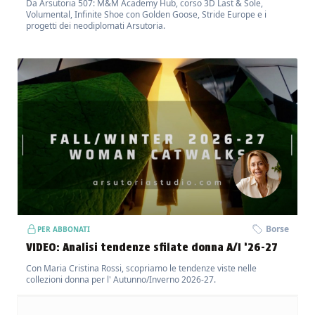
Da Arsutoria 507: M&M Academy Hub, corso 3D Last & Sole,
Volumental, Infinite Shoe con Golden Goose, Stride Europe e i
progetti dei neodiplomati Arsutoria.
Borse
PER ABBONATI
VIDEO: Analisi tendenze sfilate donna A/I ’26-27
Con Maria Cristina Rossi, scopriamo le tendenze viste nelle
collezioni donna per l' Autunno/Inverno 2026-27.