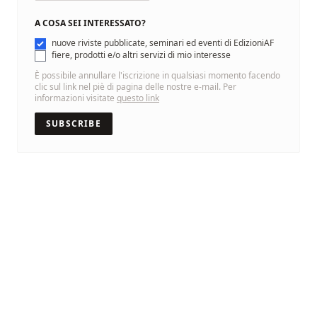
A COSA SEI INTERESSATO?
nuove riviste pubblicate, seminari ed eventi di EdizioniAF
fiere, prodotti e/o altri servizi di mio interesse
È possibile annullare l'iscrizione in qualsiasi momento facendo
clic sul link nel piè di pagina delle nostre e-mail. Per
informazioni visitate
questo link