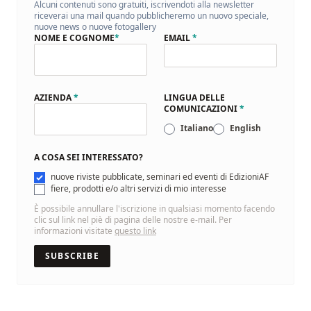
Alcuni contenuti sono gratuiti, iscrivendoti alla newsletter
riceverai una mail quando pubblicheremo un nuovo speciale,
nuove news o nuove fotogallery
NOME E COGNOME
*
EMAIL
*
AZIENDA
*
LINGUA DELLE
COMUNICAZIONI
*
Italiano
English
A COSA SEI INTERESSATO?
nuove riviste pubblicate, seminari ed eventi di EdizioniAF
fiere, prodotti e/o altri servizi di mio interesse
È possibile annullare l'iscrizione in qualsiasi momento facendo
clic sul link nel piè di pagina delle nostre e-mail. Per
informazioni visitate
questo link