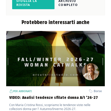
SFOGLIA LA
ARCHIVIO
RIVISTA
COMPLETO
Protebbero interessarti anche
Borse
PER ABBONATI
VIDEO: Analisi tendenze sfilate donna A/I ’26-27
Con Maria Cristina Rossi, scopriamo le tendenze viste nelle
collezioni donna per l' Autunno/Inverno 2026-27.