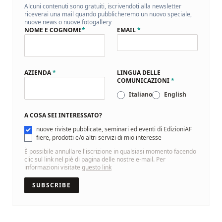
Alcuni contenuti sono gratuiti, iscrivendoti alla newsletter
riceverai una mail quando pubblicheremo un nuovo speciale,
nuove news o nuove fotogallery
NOME E COGNOME
*
EMAIL
*
AZIENDA
*
LINGUA DELLE
COMUNICAZIONI
*
Italiano
English
A COSA SEI INTERESSATO?
nuove riviste pubblicate, seminari ed eventi di EdizioniAF
fiere, prodotti e/o altri servizi di mio interesse
È possibile annullare l'iscrizione in qualsiasi momento facendo
clic sul link nel piè di pagina delle nostre e-mail. Per
informazioni visitate
questo link