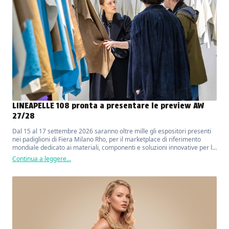
LINEAPELLE 108 pronta a presentare le preview AW
27/28
Dal 15 al 17 settembre 2026 saranno oltre mille gli espositori presenti
nei padiglioni di Fiera Milano Rho, per il marketplace di riferimento
mondiale dedicato ai materiali, componenti e soluzioni innovative per la
moda, il lusso, il design e l'arredo.
Continua a leggere...