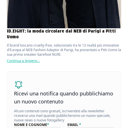
ID.EIGHT: la moda circolare dal NEB di Parigi a Pitti
Uomo
Il brand toscano cruelty-free, selezionato tra le 13 realtà più innovative
d'Europa al NEB Fashion Adaptor di Parigi, ha presentato a Pitti Uomo la
sua prima sneaker barefoot NURI.
Continua a leggere...
Ricevi una notifica quando pubblichiamo
un nuovo contenuto
Alcuni contenuti sono gratuiti, iscrivendoti alla newsletter
riceverai una mail quando pubblicheremo un nuovo speciale,
nuove news o nuove fotogallery
NOME E COGNOME
*
EMAIL
*