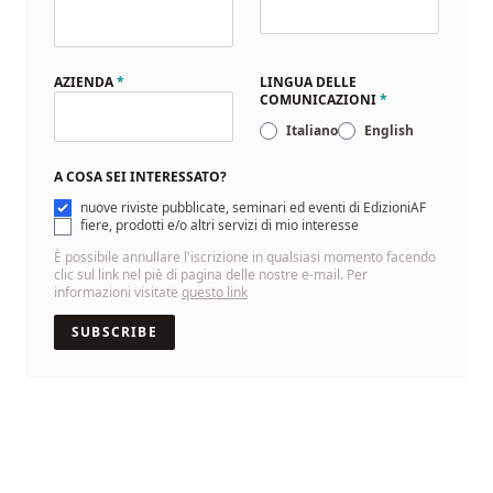
AZIENDA
*
LINGUA DELLE
COMUNICAZIONI
*
Italiano
English
A COSA SEI INTERESSATO?
nuove riviste pubblicate, seminari ed eventi di EdizioniAF
fiere, prodotti e/o altri servizi di mio interesse
È possibile annullare l'iscrizione in qualsiasi momento facendo
clic sul link nel piè di pagina delle nostre e-mail. Per
informazioni visitate
questo link