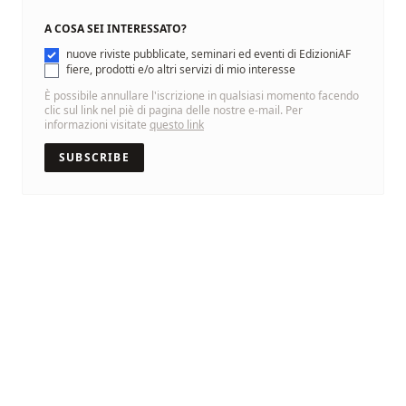
A COSA SEI INTERESSATO?
nuove riviste pubblicate, seminari ed eventi di EdizioniAF
fiere, prodotti e/o altri servizi di mio interesse
È possibile annullare l'iscrizione in qualsiasi momento facendo
clic sul link nel piè di pagina delle nostre e-mail. Per
informazioni visitate
questo link