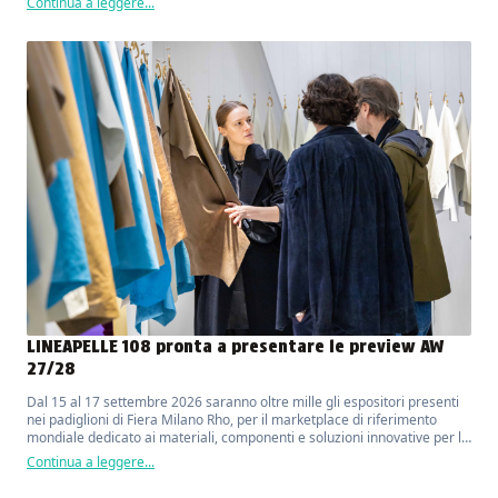
Continua a leggere...
LINEAPELLE 108 pronta a presentare le preview AW
27/28
Dal 15 al 17 settembre 2026 saranno oltre mille gli espositori presenti
nei padiglioni di Fiera Milano Rho, per il marketplace di riferimento
mondiale dedicato ai materiali, componenti e soluzioni innovative per la
moda, il lusso, il design e l'arredo.
Continua a leggere...