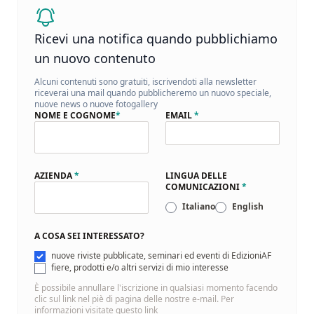
Ricevi una notifica quando pubblichiamo
un nuovo contenuto
Alcuni contenuti sono gratuiti, iscrivendoti alla newsletter
riceverai una mail quando pubblicheremo un nuovo speciale,
nuove news o nuove fotogallery
NOME E COGNOME
*
EMAIL
*
AZIENDA
*
LINGUA DELLE
COMUNICAZIONI
*
Italiano
English
A COSA SEI INTERESSATO?
nuove riviste pubblicate, seminari ed eventi di EdizioniAF
fiere, prodotti e/o altri servizi di mio interesse
È possibile annullare l'iscrizione in qualsiasi momento facendo
clic sul link nel piè di pagina delle nostre e-mail. Per
informazioni visitate
questo link