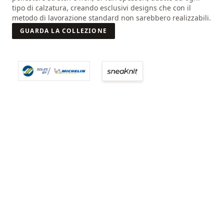
Nasce così una "International Joint Venture", il cui obiettivo
tipo di calzatura, creando esclusivi designs che con il
è concepire soluzioni, tecnologie e mescole per le "persone
metodo di lavorazione standard non sarebbero realizzabili.
in movimento".
GUARDA LA COLLEZIONE
GUARDA LA COLLEZIONE