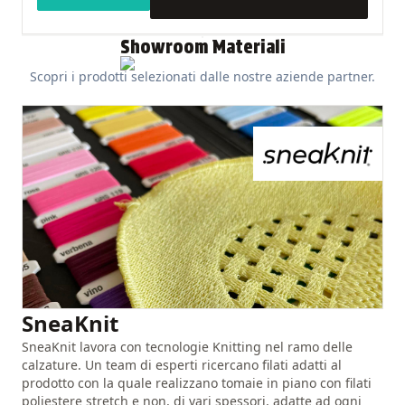
Showroom Materiali
Scopri i prodotti selezionati dalle nostre aziende partner.
JV International
SneaKnit
JV International nasce nel 2013, grazie all'intuizione, alla
SneaKnit lavora con tecnologie Knitting nel ramo delle
lungimiranza e all'entusiasmo di un team internazionale di
calzature. Un team di esperti ricercano filati adatti al
uomini e donne, animati dalla passione per il mondo delle
prodotto con la quale realizzano tomaie in piano con filati
calzature e da una pluriennale esperienza nel settore.
poliestere stretch e non, di vari spessori, adatte ad ogni