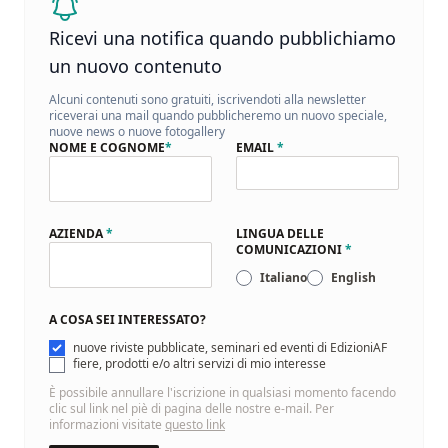
Ricevi una notifica quando pubblichiamo
un nuovo contenuto
Alcuni contenuti sono gratuiti, iscrivendoti alla newsletter
riceverai una mail quando pubblicheremo un nuovo speciale,
nuove news o nuove fotogallery
NOME E COGNOME
*
EMAIL
*
AZIENDA
*
LINGUA DELLE
COMUNICAZIONI
*
Italiano
English
A COSA SEI INTERESSATO?
nuove riviste pubblicate, seminari ed eventi di EdizioniAF
fiere, prodotti e/o altri servizi di mio interesse
È possibile annullare l'iscrizione in qualsiasi momento facendo
clic sul link nel piè di pagina delle nostre e-mail. Per
informazioni visitate
questo link