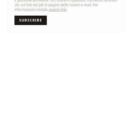
È possibile annullare l'iscrizione in qualsiasi momento facendo
clic sul link nel piè di pagina delle nostre e-mail. Per
informazioni visitate
questo link