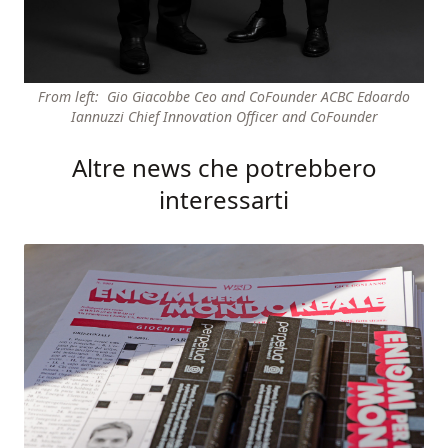
From left: Gio Giacobbe Ceo and CoFounder ACBC Edoardo
Iannuzzi Chief Innovation Officer and CoFounder
Altre news che potrebbero
interessarti