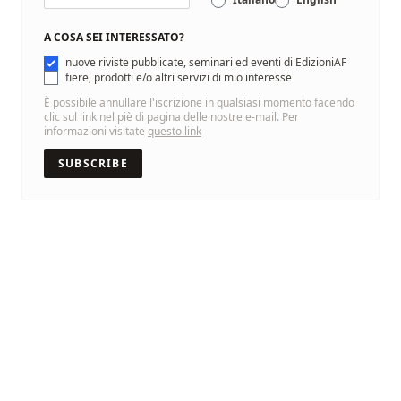
A COSA SEI INTERESSATO?
nuove riviste pubblicate, seminari ed eventi di EdizioniAF
fiere, prodotti e/o altri servizi di mio interesse
È possibile annullare l'iscrizione in qualsiasi momento facendo
clic sul link nel piè di pagina delle nostre e-mail. Per
informazioni visitate
questo link