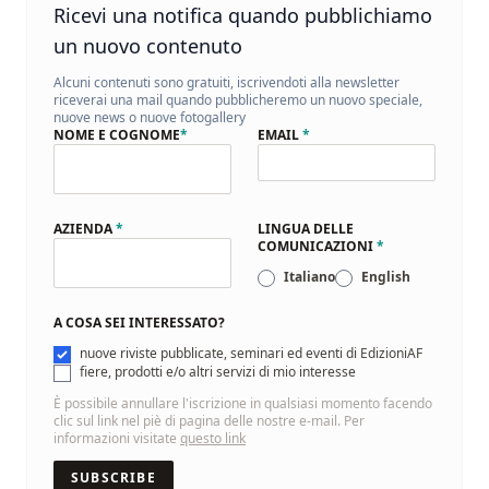
Ricevi una notifica quando pubblichiamo
un nuovo contenuto
Alcuni contenuti sono gratuiti, iscrivendoti alla newsletter
riceverai una mail quando pubblicheremo un nuovo speciale,
nuove news o nuove fotogallery
NOME E COGNOME
*
EMAIL
*
AZIENDA
*
LINGUA DELLE
COMUNICAZIONI
*
Italiano
English
A COSA SEI INTERESSATO?
nuove riviste pubblicate, seminari ed eventi di EdizioniAF
fiere, prodotti e/o altri servizi di mio interesse
È possibile annullare l'iscrizione in qualsiasi momento facendo
clic sul link nel piè di pagina delle nostre e-mail. Per
informazioni visitate
questo link