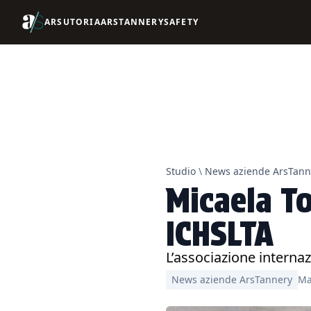
ARSUTORIA
ARSTANNERY
SAFETY
Studio
\
News aziende ArsTann
Micaela To
ICHSLTA
L’associazione internazi
News aziende ArsTannery
Ma