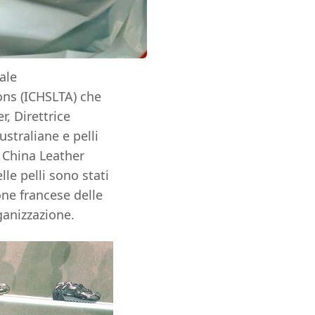
ale
ions (ICHSLTA) che
r, Direttrice
ustraliane e pelli
 China Leather
le pelli sono stati
one francese delle
ganizzazione.