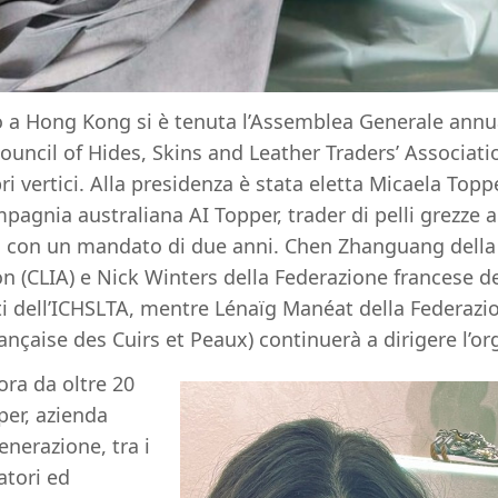
 a Hong Kong si è tenuta l’Assemblea Generale annu
Council of Hides, Skins and Leather Traders’ Associat
ri vertici. Alla presidenza è stata eletta Micaela Toppe
pagnia australiana AI Topper, trader di pelli grezze a
, con un mandato di due anni. Chen Zhanguang della
n (CLIA) e Nick Winters della Federazione francese del
nti dell’ICHSLTA, mentre Lénaïg Manéat della Federazi
rançaise des Cuirs et Peaux) continuerà a dirigere l’or
ora da oltre 20
per, azienda
enerazione, tra i
atori ed