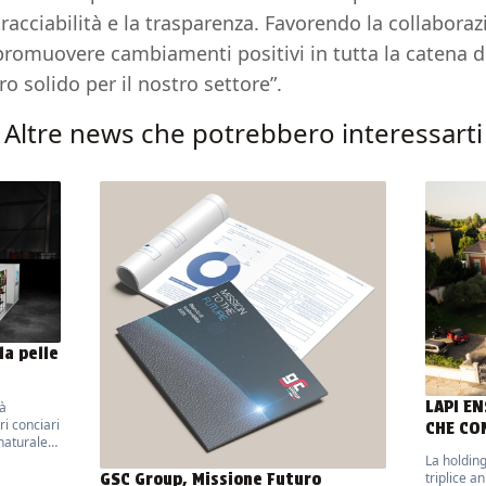
 tracciabilità e la trasparenza. Favorendo la collaboraz
romuovere cambiamenti positivi in tutta la catena di
ro solido per il nostro settore”.
Altre news che potrebbero interessarti
la pelle
LAPI E
rà
ri conciari
CHE CO
 naturale
d
La holdin
GSC Group, Missione Futuro
triplice a