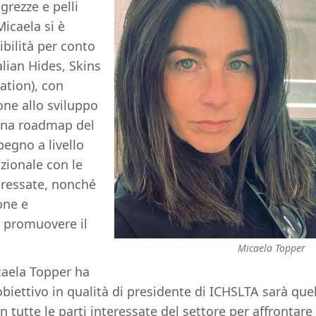
 grezze e pelli
Micaela si è
bilità per conto
lian Hides, Skins
ation), con
one allo sviluppo
una roadmap del
pegno a livello
zionale con le
teressate, nonché
one e
 promuovere il
Micaela Topper
aela Topper ha
obiettivo in qualità di presidente di ICHSLTA sarà quel
n tutte le parti interessate del settore per affrontare