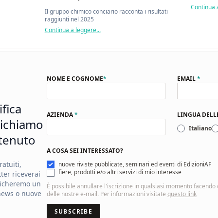
Continua a
Il gruppo chimico conciario racconta i risultati
raggiunti nel 2025
Continua a leggere...
NOME E COGNOME
*
EMAIL
*
ifica
AZIENDA
*
LINGUA DEL
ichiamo
Italiano
tenuto
A COSA SEI INTERESSATO?
atuiti,
nuove riviste pubblicate, seminari ed eventi di EdizioniAF
fiere, prodotti e/o altri servizi di mio interesse
ter riceverai
licheremo un
È possibile annullare l'iscrizione in qualsiasi momento facendo cl
news o nuove
delle nostre e-mail. Per informazioni visitate
questo link