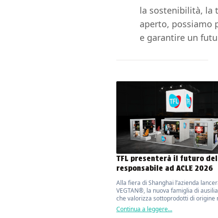
la sostenibilità, la
aperto, possiamo p
e garantire un futu
TFL presenterà il futuro del
responsabile ad ACLE 2026
Alla fiera di Shanghai l’azienda lance
VEGTAN®, la nuova famiglia di ausilia
che valorizza sottoprodotti di origine
con oltre il 70% di contenuto bio base
Continua a leggere...