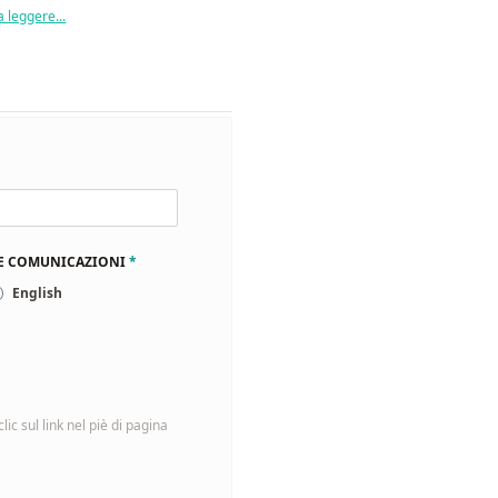
 leggere...
LE COMUNICAZIONI
*
English
ic sul link nel piè di pagina