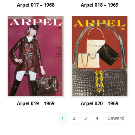
Arpel 017 – 1968
Arpel 018 – 1969
Arpel 019 – 1969
Arpel 020 – 1969
Paginazione
1
2
3
4
Onward
degli
articoli