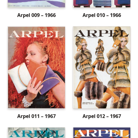
Arpel 009 – 1966
Arpel 010 – 1966
Arpel 011 – 1967
Arpel 012 – 1967