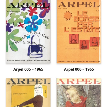
Arpel 006 – 1965
Arpel 005 – 1965