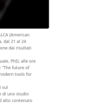
 ALCA (American
 dal 21 al 24
ne dai risultati
ale, PhD, alle ore
: “The future of
modern tools for
i sul
o di uno studio
ad alto contenuto