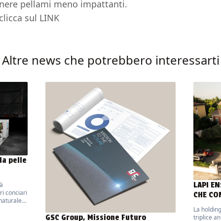
nere pellami meno impattanti.
clicca sul
LINK
Altre news che potrebbero interessarti
la pelle
LAPI E
rà
ri conciari
CHE CO
 naturale
d
La holdin
GSC Group, Missione Futuro
triplice a