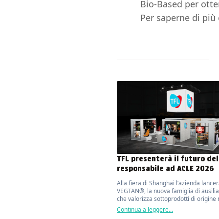
Bio-Based per otte
Per saperne di più 
TFL presenterà il futuro del
responsabile ad ACLE 2026
Alla fiera di Shanghai l’azienda lance
VEGTAN®, la nuova famiglia di ausilia
che valorizza sottoprodotti di origine
con oltre il 70% di contenuto bio base
Continua a leggere...