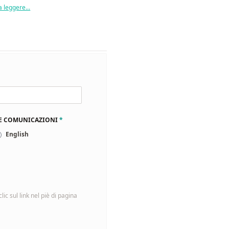
 leggere...
LE COMUNICAZIONI
*
English
ic sul link nel piè di pagina