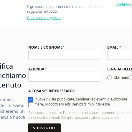
Continua a
Il gruppo chimico conciario racconta i risultati
raggiunti nel 2025
Continua a leggere...
NOME E COGNOME
*
EMAIL
*
ifica
AZIENDA
*
LINGUA DEL
ichiamo
Italiano
tenuto
A COSA SEI INTERESSATO?
atuiti,
nuove riviste pubblicate, seminari ed eventi di EdizioniAF
fiere, prodotti e/o altri servizi di mio interesse
ter riceverai
licheremo un
È possibile annullare l'iscrizione in qualsiasi momento facendo cl
news o nuove
delle nostre e-mail. Per informazioni visitate
questo link