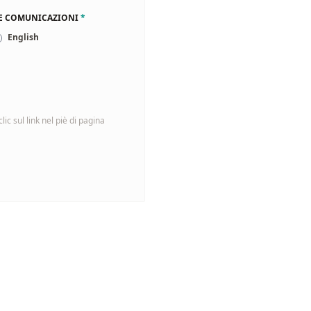
LE COMUNICAZIONI
*
English
ic sul link nel piè di pagina