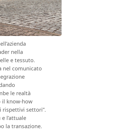
ell’azienda
der nella
elle e tessuto.
ega nel comunicato
tegrazione
idando
mbe le realtà
o il know-how
ispettivi settori”.
e l’attuale
o la transazione.