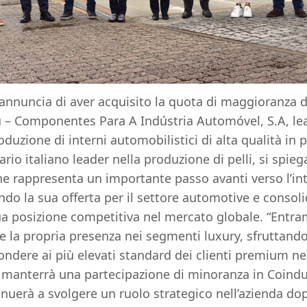
nnuncia di aver acquisito la quota di maggioranza d
– Componentes Para A Indústria Automóvel, S.A, lea
duzione di interni automobilistici di alta qualità in p
ario italiano leader nella produzione di pelli, si spi
ne rappresenta un importante passo avanti verso l’in
ndo la sua offerta per il settore automotive e consol
ua posizione competitiva nel mercato globale. “Entra
 la propria presenza nei segmenti luxury, sfruttand
ndere ai più elevati standard dei clienti premium nei r
manterrà una partecipazione di minoranza in Coindu 
erà a svolgere un ruolo strategico nell’azienda dop