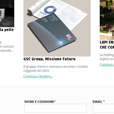
la pelle
LAPI E
rà
ri conciari
CHE CO
 naturale
d
La holdin
GSC Group, Missione Futuro
triplice a
Continua a
Il gruppo chimico conciario racconta i risultati
raggiunti nel 2025
Continua a leggere...
NOME E COGNOME
*
EMAIL
*