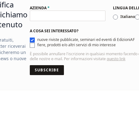
ifica
AZIENDA
*
LINGUA DEL
ichiamo
Italiano
tenuto
A COSA SEI INTERESSATO?
atuiti,
nuove riviste pubblicate, seminari ed eventi di EdizioniAF
fiere, prodotti e/o altri servizi di mio interesse
ter riceverai
licheremo un
È possibile annullare l'iscrizione in qualsiasi momento facendo cl
news o nuove
delle nostre e-mail. Per informazioni visitate
questo link