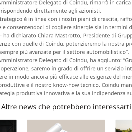
mministratore Delegato di Coindu, rimarrà in carica
 rispondendo direttamente agli azionisti.
ategico è in linea con i nostri piani di crescita, raff
e e consentendoci di cogliere sinergie sia in termini di
 – ha dichiarato Chiara Mastrotto, Presidente di Grup
ze con quelle di Coindu, potenzieremo la nostra pr
sempre più avanzate per il settore automobilistico”.
mministratore Delegato di Coindu, ha aggiunto: “Graz
operazione, saremo in grado di offrire un servizio int
dere in modo ancora più efficace alle esigenze del me
 produttive e il nostro know-how tecnico. Coindu mant
rategia produttiva innovativa e la sua indipendenza s
Altre news che potrebbero interessarti