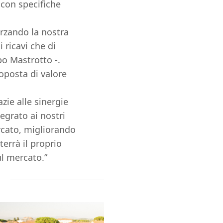
 con specifiche
orzando la nostra
 ricavi che di
po Mastrotto -.
oposta di valore
ie alle sinergie
egrato ai nostri
rcato, migliorando
errà il proprio
ul mercato.”