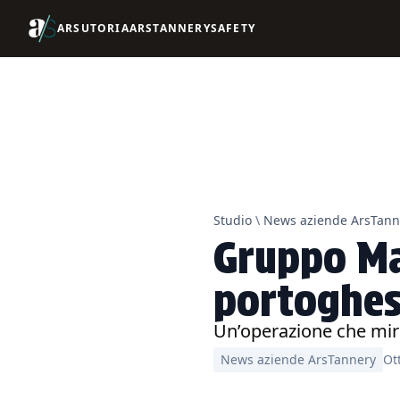
ARSUTORIA
ARSTANNERY
SAFETY
Studio
\
News aziende ArsTann
Gruppo Ma
portoghe
Un’operazione che mira 
News aziende ArsTannery
Ot