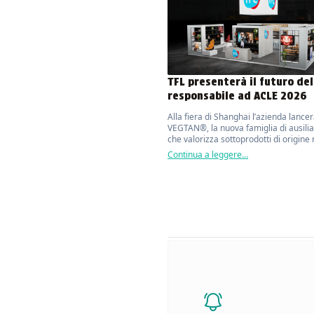
TFL presenterà il futuro del
responsabile ad ACLE 2026
Alla fiera di Shanghai l’azienda lance
VEGTAN®, la nuova famiglia di ausilia
che valorizza sottoprodotti di origine
con oltre il 70% di contenuto bio base
Continua a leggere...