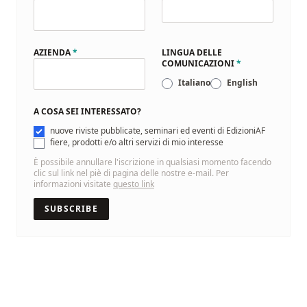
AZIENDA
*
LINGUA DELLE
COMUNICAZIONI
*
Italiano
English
A COSA SEI INTERESSATO?
nuove riviste pubblicate, seminari ed eventi di EdizioniAF
fiere, prodotti e/o altri servizi di mio interesse
È possibile annullare l'iscrizione in qualsiasi momento facendo
clic sul link nel piè di pagina delle nostre e-mail. Per
informazioni visitate
questo link