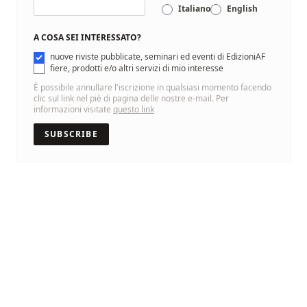
Italiano
English
A COSA SEI INTERESSATO?
nuove riviste pubblicate, seminari ed eventi di EdizioniAF
fiere, prodotti e/o altri servizi di mio interesse
È possibile annullare l'iscrizione in qualsiasi momento facendo
clic sul link nel piè di pagina delle nostre e-mail. Per
informazioni visitate
questo link