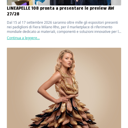
LINEAPELLE 108 pronta a presentare le preview AW
27/28
Dal 15 al 17 settembre 2026 saranno oltre mille gli espositori presenti
nei padiglioni di Fiera Milano Rho, per il marketplace di riferimento
mondiale dedicato ai materiali, componenti e soluzioni innovative per la
moda, il lusso, il design e l'arredo.
Continua a leggere...