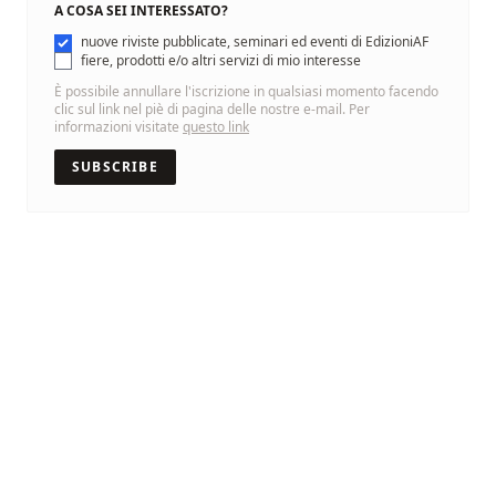
A COSA SEI INTERESSATO?
nuove riviste pubblicate, seminari ed eventi di EdizioniAF
fiere, prodotti e/o altri servizi di mio interesse
È possibile annullare l'iscrizione in qualsiasi momento facendo
clic sul link nel piè di pagina delle nostre e-mail. Per
informazioni visitate
questo link