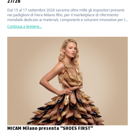
27/28
Dal 15 al 17 settembre 2026 saranno oltre mille gli espositori presenti
nei padiglioni di Fiera Milano Rho, per il marketplace di riferimento
mondiale dedicato ai materiali, componenti e soluzioni innovative per la
moda, il lusso, il design e l'arredo.
Continua a leggere...
MICAM Milano presenta “SHOES FIRST”