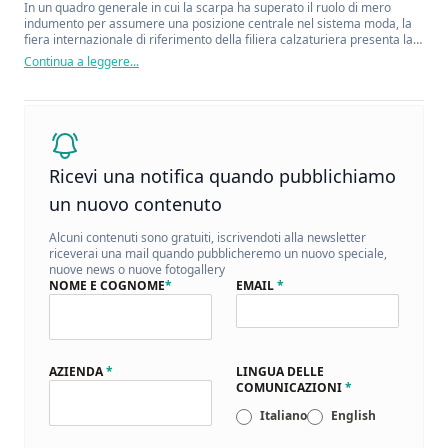
In un quadro generale in cui la scarpa ha superato il ruolo di mero
indumento per assumere una posizione centrale nel sistema moda, la
fiera internazionale di riferimento della filiera calzaturiera presenta la
sua nuova campagna di comunicazione.
Continua a leggere...
Ricevi una notifica quando pubblichiamo
un nuovo contenuto
Alcuni contenuti sono gratuiti, iscrivendoti alla newsletter
riceverai una mail quando pubblicheremo un nuovo speciale,
nuove news o nuove fotogallery
NOME E COGNOME
*
EMAIL
*
AZIENDA
*
LINGUA DELLE
COMUNICAZIONI
*
Italiano
English