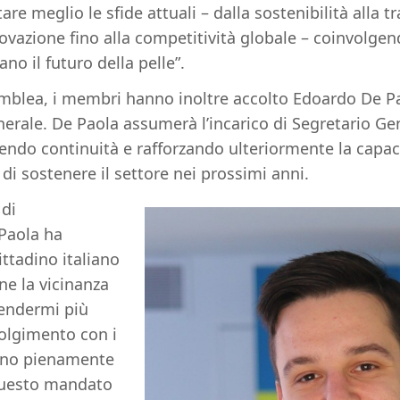
e meglio le sfide attuali – dalla sostenibilità alla tra
vazione fino alla competitività globale – coinvolgend
no il futuro della pelle”.
emblea, i membri hanno inoltre accolto Edoardo De 
erale. De Paola assumerà l’incarico di Segretario Gen
tendo continuità e rafforzando ulteriormente la capac
 di sostenere il settore nei prossimi anni.
 di
Paola ha
ittadino italiano
e la vicinanza
rendermi più
olgimento con i
sono pienamente
questo mandato