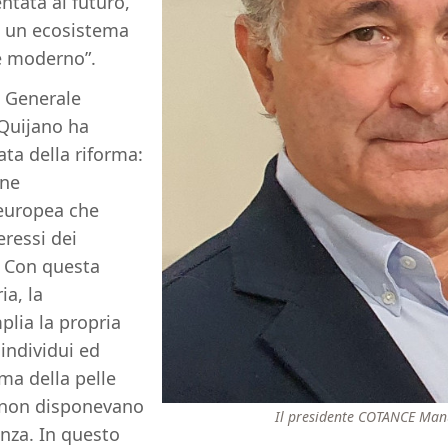
entata al futuro,
e un ecosistema
e moderno”.
o Generale
Quijano ha
ata della riforma:
ane
 europea che
eressi dei
. Con questa
ia, la
lia la propria
individui ed
ema della pelle
 non disponevano
Il presidente COTANCE Man
nza. In questo