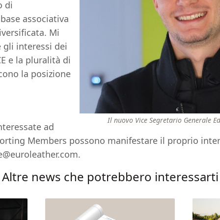
o di
base associativa
versificata. Mi
gli interessi dei
e la pluralità di
scono la posizione
Il nuovo Vice Segretario Generale 
nteressate ad
orting Members possono manifestare il proprio inte
e@euroleather.com
.
Altre news che potrebbero interessarti