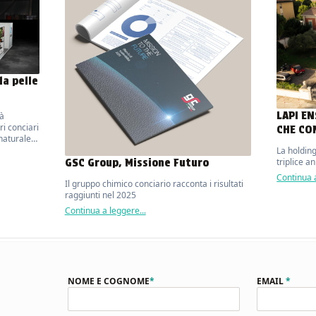
la pelle
LAPI E
rà
ri conciari
CHE CO
 naturale
d
La holdin
GSC Group, Missione Futuro
triplice a
Continua a
Il gruppo chimico conciario racconta i risultati
raggiunti nel 2025
Continua a leggere...
NOME E COGNOME
*
EMAIL
*