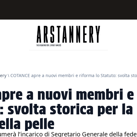
ery
\ COTANCE apre a nuovi membri e riforma lo Statuto: svolta stor
pre a nuovi membri e
 svolta storica per la 
lla pelle
erà l’incarico di Segretario Generale della fed