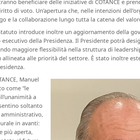
ranno beneficiare delle iniziative di COTANCE e pren
iritto di voto. Un’apertura che, nelle intenzioni dell’o
logo e la collaborazione lungo tutta la catena del valor
 Statuto introduce inoltre un aggiornamento della go
o esecutivo della Presidenza. Il Presidente potrà desig
ndo maggiore flessibilità nella struttura di leadersh
allineata alle priorità del settore. È stato inoltre es
residenza.
OTANCE, Manuel
to come “le
ll’unanimità a
sentino soltanto
amministrativo,
rale in avanti:
 più aperta,