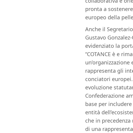
collaborativa e ori
pronta a sostener
europeo della pell
Anche il Segretari
Gustavo Gonzalez-
evidenziato la port
“COTANCE è e rim
un’organizzazione
rappresenta gli int
conciatori europei
evoluzione statutar
Confederazione amp
base per includere 
entità dell’ecosist
che in precedenza
di una rappresenta