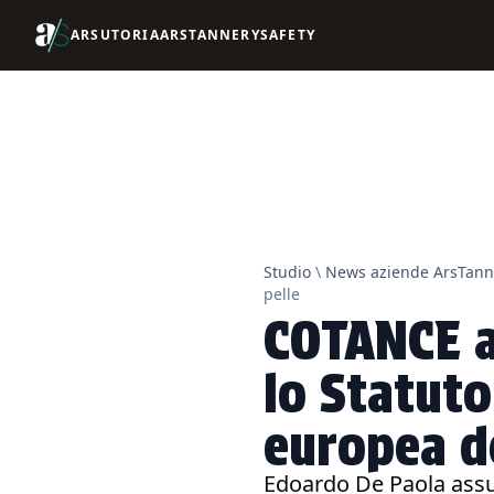
ARSUTORIA
ARSTANNERY
SAFETY
Studio
\
News aziende ArsTann
pelle
COTANCE a
lo Statuto:
europea de
Edoardo De Paola assum