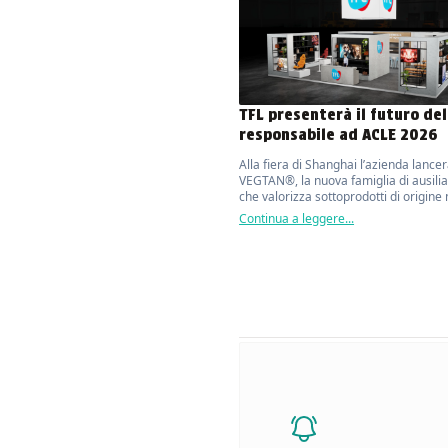
TFL presenterà il futuro del
responsabile ad ACLE 2026
Alla fiera di Shanghai l’azienda lance
VEGTAN®, la nuova famiglia di ausilia
che valorizza sottoprodotti di origine
con oltre il 70% di contenuto bio base
Continua a leggere...