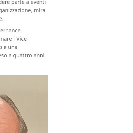
dere parte a eventi
rganizzazione, mira
e.
vernance,
nare i Vice-
ip e una
teso a quattro anni