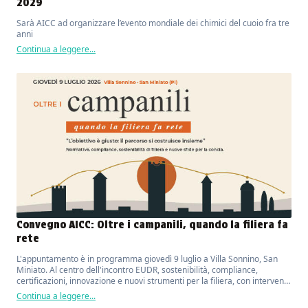
2029
Sarà AICC ad organizzare l’evento mondiale dei chimici del cuoio fra tre
anni
Continua a leggere...
Convegno AICC: Oltre i campanili, quando la filiera fa
rete
L'appuntamento è in programma giovedì 9 luglio a Villa Sonnino, San
Miniato. Al centro dell'incontro EUDR, sostenibilità, compliance,
certificazioni, innovazione e nuovi strumenti per la filiera, con interventi
di esperti del settore e una tavola rotonda dedicata al valore della
Continua a leggere...
collaborazione.