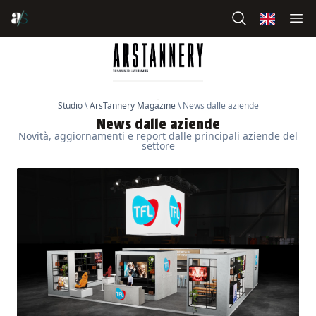
Studio
\
ArsTannery Magazine
\
News dalle aziende
News dalle aziende
Novità, aggiornamenti e report dalle principali aziende del
settore