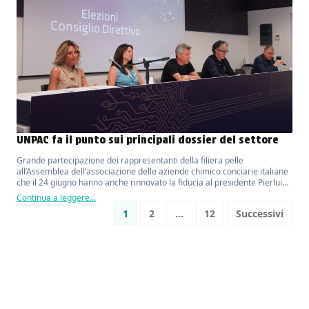
UNPAC fa il punto sui principali dossier del settore
Grande partecipazione dei rappresentanti della filiera pelle
all’Assemblea dell’associazione delle aziende chimico conciarie italiane
che il 24 giugno hanno anche rinnovato la fiducia al presidente Pierluigi
Braggion per un altro biennio
Continua a leggere...
Paginazione
1
2
…
12
Successivi
degli
articoli