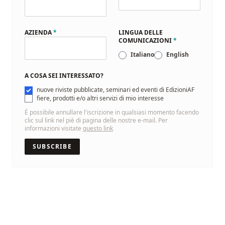
AZIENDA
*
LINGUA DELLE
COMUNICAZIONI
*
Italiano
English
A COSA SEI INTERESSATO?
nuove riviste pubblicate, seminari ed eventi di EdizioniAF
fiere, prodotti e/o altri servizi di mio interesse
È possibile annullare l'iscrizione in qualsiasi momento facendo
clic sul link nel piè di pagina delle nostre e-mail. Per
informazioni visitate
questo link